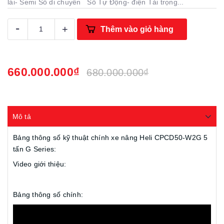
lái- Semi Số di chuyển Số Tự Động- điện Tải trọng...
-
+
Thêm vào giỏ hàng
660.000.000₫
680.000.000₫
Mô tả
Bảng thông số kỹ thuật chính xe nâng Heli CPCD50-W2G 5
tấn G Series:
Video giới thiệu:
Bảng thông số chính: