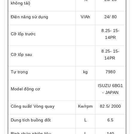
không tải)
Điện năng sử dụng
V/Ah
24/ 80
8.25- 15-
Cỡ lốp trước
14PR
8.25- 15-
Cỡ lốp sau
14PR
Tự trọng
kg
7980
ISUZU 6BG1
Model động cơ
- JAPAN
Công suất/ Vòng quay
Kw/rpm
82.5/ 2000
Dung tích buồng đốt
L
6.5
Bình chứa nhiên liệu
L
140