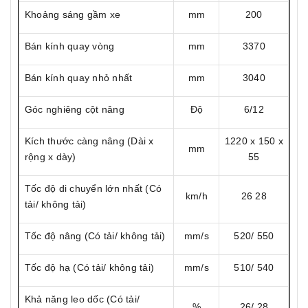
Khoảng sáng gầm xe
mm
200
Bán kính quay vòng
mm
3370
Bán kính quay nhỏ nhất
mm
3040
Góc nghiêng cột nâng
Độ
6/12
Kích thước càng nâng (Dài x
1220 x 150 x
mm
rộng x dày)
55
Tốc độ di chuyển lớn nhất (Có
km/h
26 28
tải/ không tải)
Tốc độ nâng (Có tải/ không tải)
mm/s
520/ 550
Tốc độ hạ (Có tải/ không tải)
mm/s
510/ 540
Khả năng leo dốc (Có tải/
%
26/ 28