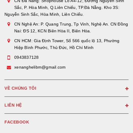
CN Đà Nẵng: Shophouse Lô A4-12; Đường Nguyễn Sinh
Sắc, P. Hòa Minh, Q.Liên Chiểu, TP.Đà Nẵng. Kho 3S:
Nguyễn Sinh Sắc, Hòa Minh, Liên Chiểu.
CN Nghệ An: P. Quang Trung, Tp Vinh, Nghệ An. CN Đồng
Nai: ĐS 12, KCN Biên Hòa II, Biên Hòa.
CN HCM: Gia Định Tower, Số 566 quốc lộ 13, Phường
Hiệp Bình Phước, Thủ Đức, Hồ Chí Minh
0943837128
xenanghelibm@gmail.com
VỀ CHÚNG TÔI
LIÊN HỆ
FACEBOOK