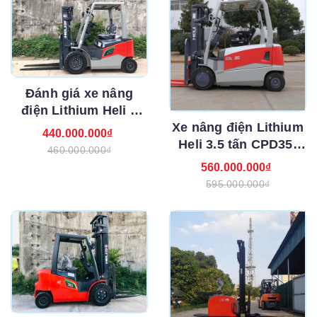
Đánh giá xe nâng
điện Lithium Heli 2
Xe nâng điện Lithium
tấn CPD20-GB2Li-S (-
440.000.000₫
Heli 3.5 tấn CPD35-
M/-H)
460.000.000₫
GB2Li (-S/-M/-H)
560.000.000₫
595.000.000₫