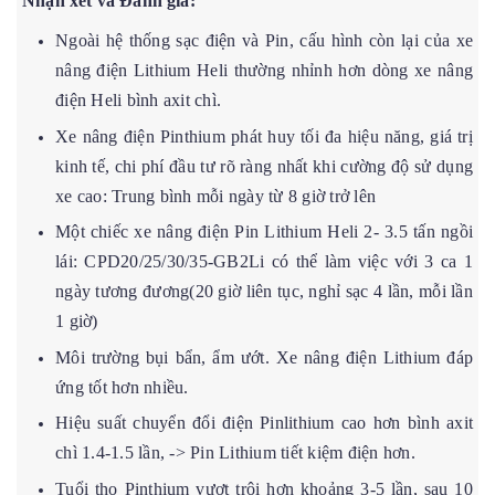
Nhận xét và Đánh giá:
Ngoài hệ thống sạc điện và Pin, cấu hình còn lại của xe
nâng điện Lithium Heli thường nhỉnh hơn dòng xe nâng
điện Heli bình axit chì.
Xe nâng điện Pinthium phát huy tối đa hiệu năng, giá trị
kinh tế, chi phí đầu tư rõ ràng nhất khi cường độ sử dụng
xe cao: Trung bình mỗi ngày từ 8 giờ trở lên
Một chiếc xe nâng điện Pin Lithium Heli 2- 3.5 tấn ngồi
lái: CPD20/25/30/35-GB2Li có thể làm việc với 3 ca 1
ngày tương đương(20 giờ liên tục, nghỉ sạc 4 lần, mỗi lần
1 giờ)
Môi trường bụi bẩn, ẩm ướt. Xe nâng điện Lithium đáp
ứng tốt hơn nhiều.
Hiệu suất chuyển đổi điện Pinlithium cao hơn bình axit
chì 1.4-1.5 lần, -> Pin Lithium tiết kiệm điện hơn.
Tuổi thọ Pinthium vượt trội hơn khoảng 3-5 lần, sau 10