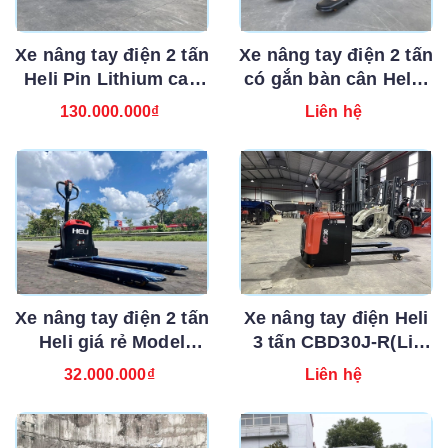
Xe nâng tay điện 2 tấn
Xe nâng tay điện 2 tấn
Heli Pin Lithium cao
có gắn bàn cân Heli -
cấp CBD20J-RLi
Model CBD20J-Li-S
130.000.000₫
Liên hệ
đứng lái
Xe nâng tay điện 2 tấn
Xe nâng tay điện Heli
Heli giá rẻ Model
3 tấn CBD30J-R(Li)
CBD20J-Li-S - Mới
chính hãng
32.000.000₫
Liên hệ
100%