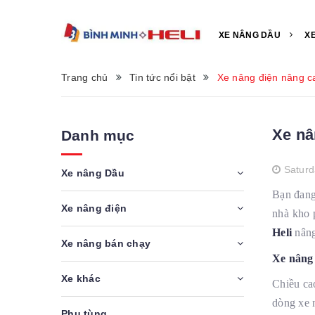
XE NÂNG DẦU
X
Trang chủ
Tin tức nổi bật
Xe nâng điện nâng ca
Xe nâ
Danh mục
Saturd
Xe nâng Dầu
Bạn đang
Xe nâng điện
nhà kho 
Heli
nâng
Xe nâng bán chạy
Xe nâng 
Xe khác
Chiều ca
dòng xe 
Phụ tùng