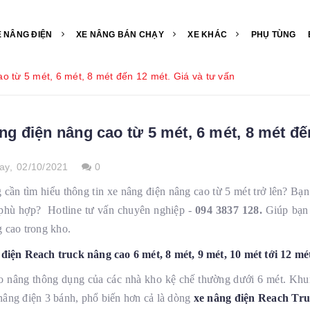
E NÂNG ĐIỆN
XE NÂNG BÁN CHẠY
XE KHÁC
PHỤ TÙNG
o từ 5 mét, 6 mét, 8 mét đến 12 mét. Giá và tư vấn
ng điện nâng cao từ 5 mét, 6 mét, 8 mét đế
ay,
02/10/2021
0
 cần tìm hiểu thông tin xe nâng điện nâng cao từ 5 mét trở lên? Bạ
phù hợp? Hotline tư vấn chuyên nghiệp -
094 3837 128.
Giúp bạn 
 cao trong kho.
điện Reach truck nâng cao 6 mét, 8 mét, 9 mét, 10 mét tới 12 mé
o nâng thông dụng của các nhà kho kệ chế thường dưới 6 mét. Khung
nâng điện 3 bánh, phổ biến hơn cả là dòng
xe nâng điện Reach Tr