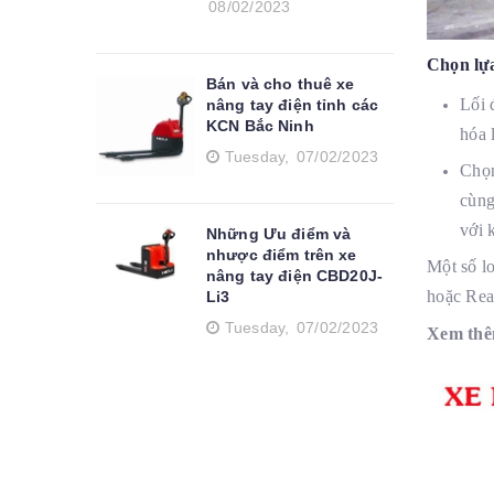
08/02/2023
Chọn lựa
Bán và cho thuê xe
Lối 
nâng tay điện tỉnh các
KCN Bắc Ninh
hóa 
Tuesday,
07/02/2023
Chọn
cùng
với 
Những Ưu điểm và
nhược điểm trên xe
Một số lo
nâng tay điện CBD20J-
hoặc Reac
Li3
Tuesday,
07/02/2023
Xem thê