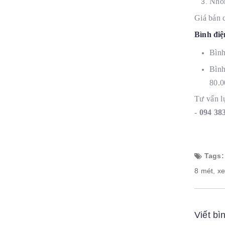
Nhóm
Giá bán c
Bình điệ
Bình
Bình
80.
Tư vấn lự
-
094 38
Tags:
8 mét
,
xe
Viết bì