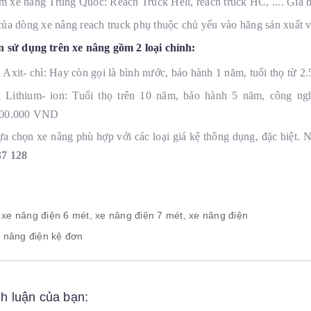
 xe nâng Trung Quốc: Reach Truck Heli, reach truck HC, .... Giá 
ủa dòng xe nâng reach truck phụ thuộc chủ yếu vào hãng sản xuất và
n sử dụng trên xe nâng gồm 2 loại chính:
 Axit- chì: Hay còn gọi là bình nước, bảo hành 1 năm, tuổi thọ từ 2.
 Lithium- ion: Tuổi thọ trên 10 năm, bảo hành 5 năm, công ng
000.000 VND
a chọn xe nâng phù hợp với các loại giá kệ thông dụng, đặc biệt. N
37 128
xe nâng điện 6 mét
,
xe nâng điện 7 mét
,
xe nâng điện
 nâng điện kệ đơn
nh luận của bạn: