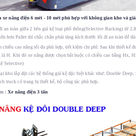
 xe nâng điện 6 mét - 10 mét phù hợp với không gian kho và giá
đi an toàn giữa 2 bên giá kệ loại phổ thông(Selective Racking) từ 2
lớn hơn Pallet thì chắc chắn phải tăng kích thước lối đi an toàn để 
 chiều cao nâng tối đa phù hợp, tiết kiệm chi phí: Sau khi thiết kế đư
 là H. Khi đó xe nâng được chọn bắt buộc có chiều cao bằng Hx,
kệ Selective)
ại kho lắp đặt các hệ thống giá kệ đặc biệt khác như: Double Deep, 
h truck có trang bị thiết kế, bộ công tác phù hợp.
m :
Xe nâng điện 3 tấn