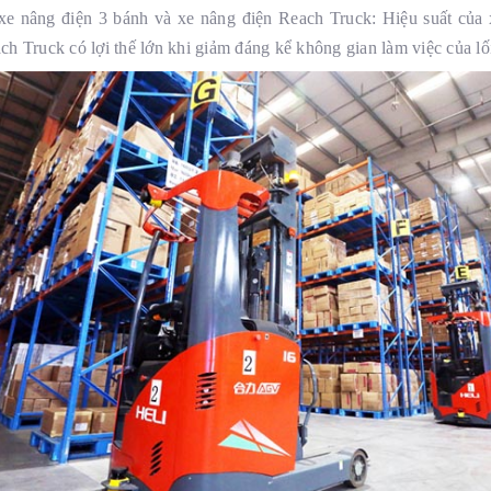
xe nâng điện 3 bánh và xe nâng điện Reach Truck: Hiệu suất của 
h Truck có lợi thế lớn khi giảm đáng kể không gian làm việc của lối