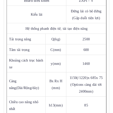
Board điều khiển
ZAPI - Ý
Đứng lái có bệ đứng
Kiểu lái
(Gập duỗi tiện lợi)
Hệ thống phanh điện từ, tái tạo điện năng
Tải trọng nâng
Q(kg)
2500
Tâm tải trọng
C(mm)
600
Khoảng cách trục bánh
y(mm)
1460
xe
1150(/1220)x 685x 75
Càng
Bx Rx H
(Options càng dài tới
nâng(Dài/Rộng/dày)
(mm)
2400mm)
Chiều cao nâng nhỏ
h13(mm)
85
nhất