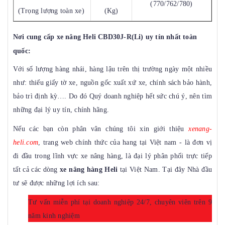
(770/762/780)
(Trọng lượng toàn xe)
(Kg)
Nơi cung cấp xe nâng Heli CBD30J-R(Li) uy tín nhất toàn
quốc:
Với số lượng hàng
nhái
, hàng lậu trên thị trường ngày một nhiều
như: thiếu giấy tờ xe, nguồn gốc xuất xứ xe, chính sách bảo hành,
bảo trì định kỳ…. Do đó Quý doanh nghiệp hết sức chú ý, nên tìm
những đại lý uy tín, chính hãng.
Nếu các bạn còn phân vân chúng tôi xin giới thiệu
xenang-
heli.com
, trang web chính thức của hang tại Việt nam - là đơn vị
đi đầu trong lĩnh vực xe nâng hàng, là đại lý phân phối trực tiếp
tất cả các dòng
xe nâng hàng Heli
tại Việt Nam. Tại đây Nhà đầu
tư sẽ được những lợi ích sau:
Tư vấn miễn phí tại doanh nghiệp 24/7, chuyên viên trên 9
năm kinh nghiệm