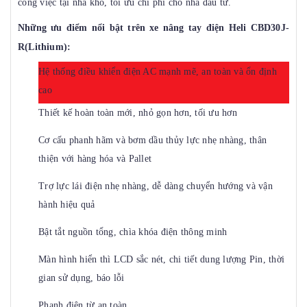
công việc tại nhà kho, tối ưu chi phí cho nhà đầu tư.
Những ưu điểm nổi bật trên xe nâng tay điện Heli CBD30J-
R(Lithium):
Hệ thống điều khiển điện AC mạnh mẽ, an toàn và ổn định
cao
Thiết kế hoàn toàn mới, nhỏ gọn hơn, tối ưu hơn
Cơ cấu phanh hãm và bơm dầu thủy lực nhẹ nhàng, thân
thiện với hàng hóa và Pallet
Trợ lực lái điện nhẹ nhàng, dễ dàng chuyển hướng và vận
hành hiệu quả
Bật tắt nguồn tổng, chìa khóa điện thông minh
Màn hình hiển thì LCD sắc nét, chi tiết dung lượng Pin, thời
gian sử dụng, báo lỗi
Phanh điện từ an toàn