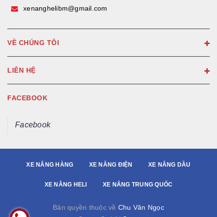
xenanghelibm@gmail.com
VỀ CHÚNG TÔI
LIÊN HỆ
FACEBOOK
Facebook
XE NÂNG HÀNG
XE NÂNG ĐIỆN
XE NÂNG DẦU
XE NÂNG HELI
XE NÂNG TRUNG QUỐC
Bản quyền thuộc về
Chu Văn Ngọc