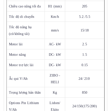
Chiều cao nâng tối đa
H1 (mm)
205
Tốc độ di chuyển
Km/h
5.2./5.5
Tốc độ nâng hạ
mm/s
15/18
(có/không tải)
Motor lái
AC- kW
2.5
Motor nâng
DC- kW
1.5
Motor trợ lực lái
DC- kW
0.15
ZIBO -
Ắc qui V/Ah
24/ 210
HELI
Trọng lượng bản thân
Kg
850
Options Pin Lithium
Lishen/
24/150(175/200)
V/Ah
Ekito