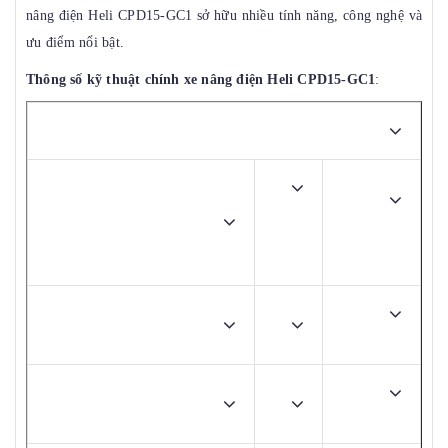
nâng điện Heli CPD15-GC1 sở hữu nhiều tính năng, công nghệ và
ưu điểm nổi bật.
Thông số kỹ thuật chính
xe nâng điện Heli
CPD15-GC1
:
Bảng thông số kỹ thuật
ANHUI
Đơn
Nhà sản xuất
HELI
vị
CO.,LTD
tính
CPD10-
Model
GC1
Động
Kiểu động cơ
cơ điện