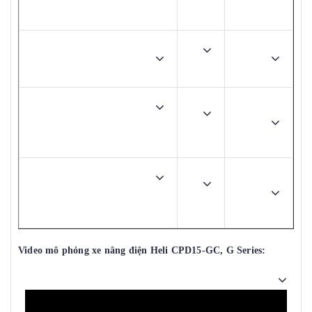
khí
Áp suất dầu định mức
14.5
Mpa
Bề rộng lối đi làm việc tối an
toàn (Với Pallet 1000x 1200
3390
mm
mm)
Bề rộng lối đi làm việc tối an
toàn (Với Pallet 1200x 1200
3590
mm
mm)
Video mô phỏng xe nâng điện Heli CPD15-GC, G Series: