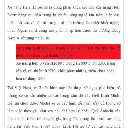
Xe nâng Heli H3 Series là dòng phân khúc cao cấp của hãng Heli.
Được hãng ưu tiên trang bị nhiều công nghệ tân tiến, hiện đại,
hiệu suất cao và bền bỉ trong mọi môi trường làm việc khắc nghiệt
nhất. Ngoài ra, 2 dòng sản phẩm thấp hơn được thị trường Đông
Nam Á sử dụng nhiều là:
Xe nâng Heli K30
: Dòng K30 Heli 3 tấn với thiết kế cổ
điển, đơn giản, giá thành thấp hơn.
Xe nâng heli 3 tấn H2000
: Dòng H2000 3 tấn được nâng
cấp và cải thiện từ K30, khắc phục những điểm chưa hoàn
hảo từ dòng K30.
Tại Việt Nam, cả 3 cấu hình này đều được sử dụng phổ biến, số
lượng xe có sẵn nhiều tại các trung tâm 3S của Heli Bình Minh.
Để lựa chọn được Model xe có cấu hình tốt nhất, đầy đủ thông số
làm việc theo yêu cầu với chi phí hợp lý nhất. Quý Anh/chị cần
tham khảo thêm từ chuyên gia hàng đầu trong lĩnh vực xe nâng
hàng tại Việt Nam ( 094 3837 128). Hỗ trợ tư vấn xe nâng phù