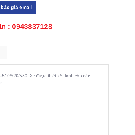
báo giá email
ấn :
0943837128
5-510/520/530. Xe được thiết kế dành cho các
ển.