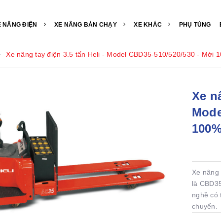
E NÂNG ĐIỆN
XE NÂNG BÁN CHẠY
XE KHÁC
PHỤ TÙNG
Xe nâng tay điện 3.5 tấn Heli - Model CBD35-510/520/530 - Mới 
Xe nâ
Mode
100
Xe nâng 
là CBD35
nghề có t
chuyển. 