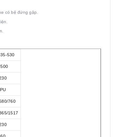
 xe có bệ đứng gập.
iện.
n.
35-530
3500
230
PU
680/760
365/1517
230
60