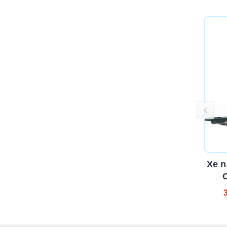
Xe n
C