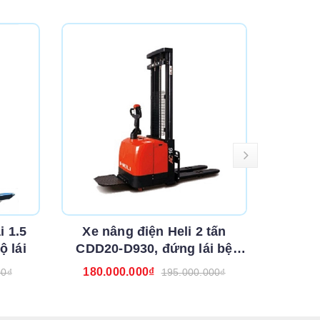
i 1.5
Xe nâng điện Heli 2 tấn
Xe nâng
ộ lái
CDD20-D930, đứng lái bệ
đứng
180.000.000₫
175.
00₫
195.000.000₫