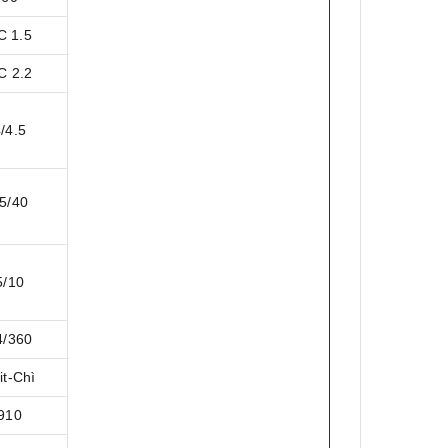
C 1.5
C 2.2
/4.5
5/40
5/10
4/360
it-Chì
910