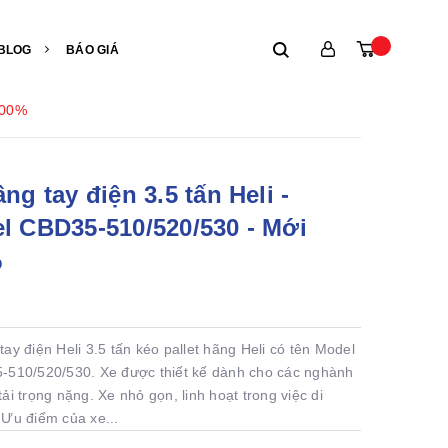
BLOG
BÁO GIÁ
100%
ng tay điện 3.5 tấn Heli -
l CBD35-510/520/530 - Mới
%
tay điện Heli 3.5 tấn kéo pallet hãng Heli có tên Model
-510/520/530. Xe được thiết kế dành cho các nghành
ải trọng nặng. Xe nhỏ gọn, linh hoạt trong việc di
Ưu điểm của xe...