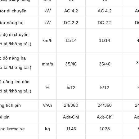
tor di chuyển
kW
AC 4.2
AC 4.2
A
tor nâng hạ
kW
DC 2.2
DC 2.2
D
c độ di chuyển
km/h
11/14
11/14
4
ó tải/không tải )
c độ nâng hạ
3
mm/s
35/40
35/40
ó tải/không tải )
ả năng leo dốc
%
5/12
5/12
ó tải/không tải )
g tích pin
V/Ah
24/360
24/360
2
i pin
Axit-Chì
Axit-Chì
Ax
ọng lượng xe
kg
1146
1038