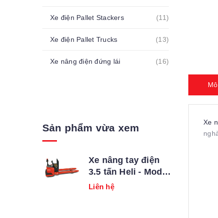
Xe điện Pallet Stackers
(11)
Xe điện Pallet Trucks
(13)
Xe nâng điện đứng lái
(16)
Mô
Xe n
Sản phẩm vừa xem
nghà
Xe nâng tay điện
3.5 tấn Heli - Model
CBD35-510/520/530
Liên hệ
- Mới 100%