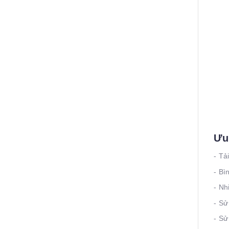
Ưu
- Tả
- Bì
- Nh
- Sử
- Sử