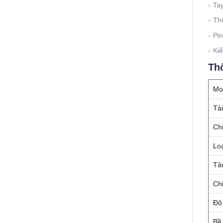
- Ta
- Th
- Pi
- Ki
Thô
Mo
Tả
Ch
Lo
Tâm
Ch
Độ
Bề