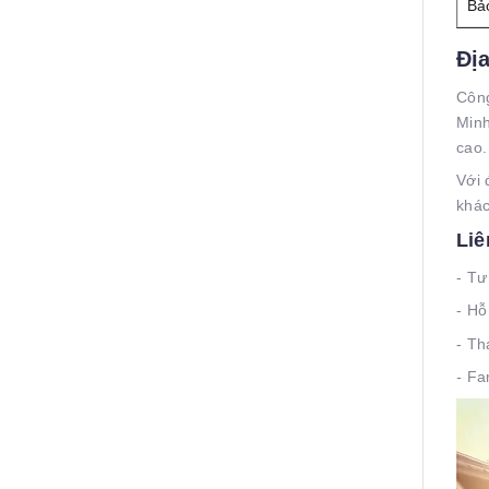
Bả
Đị
Công
Minh
cao
Với 
khác
Liê
- Tư
- Hỗ
- T
-
Fa