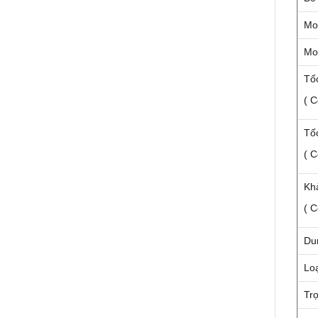
Mo
Mo
Tố
( C
Tố
( C
Kh
( C
Dun
Loạ
Tr