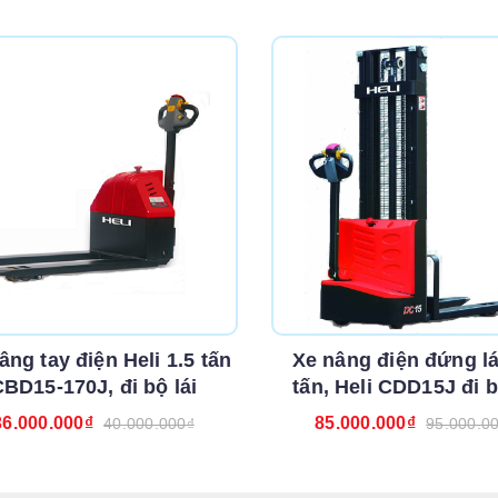
âng tay điện Heli 1.5 tấn
Xe nâng điện đứng lá
BD15-170J, đi bộ lái
tấn, Heli CDD15J đi b
36.000.000₫
85.000.000₫
40.000.000₫
95.000.0