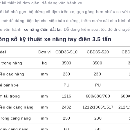
y lái thiết kế đơn giản, dễ dàng vận hành xe.
iết kế nhỏ gọn, bệ đứng cố định trên xe, gọn gàng hơn nhiều so với
n mở dễ dàng, tiện lợi cho việc bảo dưỡng, thêm nước cất cho bình đ
ểu vận hành:
xe nâng điện dắt lái
. Dễ dàng kiểm soát tốc độ di chuyể
ng số kỹ thuật xe nâng tay điện 3.5 tấn
del
Đơn vị
CBD35-510
CBD35-520
CBD
i trọng nâng
kg
3500
3500
iều cao nâng
mm
230
230
ại bánh xe
PU
PU
 tải trọng
mm
1216
600/680/760
600/
iều dài càng nâng
mm
2432
1212/1365/1517
212/1
 rộng càng nâng
mm
250
230
 dày càng nâng
mm
60
60