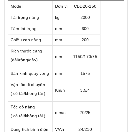
Model
Đơn vị
CBD20-150
Tải trọng nâng
kg
2000
Tâm tải trọng
mm
600
Chiều cao nâng
mm
200
Kích thước càng
mm
1150/170/75
(dài/rộng/dày)
Bán kính quay vòng
mm
1575
Vận tốc di chuyển
Km/h
3.5/4
( có tải/không tải )
Tốc độ nâng
mm/s
20/25
( có tải/không tải )
Dung tích bình điện
V/Ah
24/210